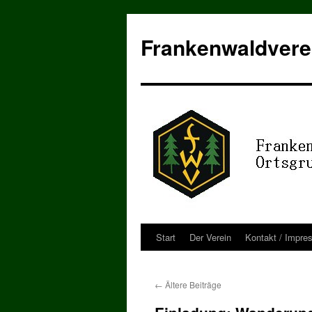
Zum
Inhalt
Frankenwaldvere
springen
Start
Der Verein
Kontakt / Impre
←
Ältere Beiträge