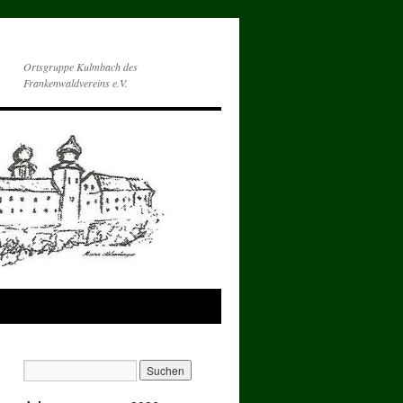
Ortsgruppe Kulmbach des
Frankenwaldvereins e.V.