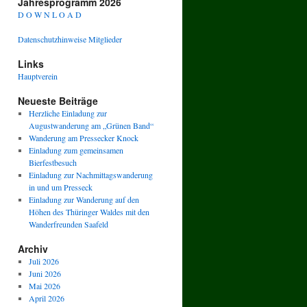
Jahresprogramm 2026
D O W N L O A D
Datenschutzhinweise Mitglieder
Links
Hauptverein
Neueste Beiträge
Herzliche Einladung zur
Augustwanderung am „Grünen Band“
Wanderung am Pressecker Knock
Einladung zum gemeinsamen
Bierfestbesuch
Einladung zur Nachmittagswanderung
in und um Presseck
Einladung zur Wanderung auf den
Höhen des Thüringer Waldes mit den
Wanderfreunden Saafeld
Archiv
Juli 2026
Juni 2026
Mai 2026
April 2026