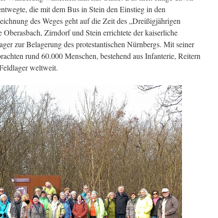
Burg
twegte, die mit dem Bus in Stein den Einstieg in den
Rabenstein
eichnung des Weges geht auf die Zeit des „Dreißigjährigen
 Oberasbach, Zirndorf und Stein errichtete der kaiserliche
ager zur Belagerung des protestantischen Nürnbergs. Mit seiner
achten rund 60.000 Menschen, bestehend aus Infanterie, Reitern
 Feldlager weltweit.