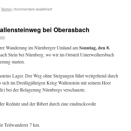
für
,
Termin
|
Kommentare deaktiviert
Einladung
zur
Jahreshauptversammlung
allensteinweg bei Oberasbach
min
Sonntag, den 8.
serer Wanderung im Nürnberger Umland am
nach Stein bei Nürnberg, wo wir im Ortsteil Unterweihersbuch
rung starten.
steins Lager. Der Weg ohne Steigungen führt weitgehend durch
 sich im Dreißigjährigen Krieg Wallenstein mit seinem Heer
e) bei der Belagerung Nürnbergs verschanzte.
der Rednitz und der Bibert durch eine eindrucksvolle
ür Teilwanderer 7 km.