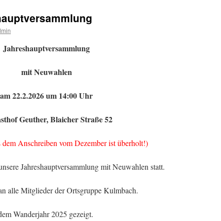
den
Spuren
shauptversammlung
Wallensteins
bei
dmin
Nürnberg
Jahreshauptversammlung
mit Neuwahlen
am 22.2.2026 um 14:00 Uhr
sthof Geuther, Blaicher Straße 52
s dem Anschreiben vom Dezember ist überholt!)
unsere Jahreshauptversammlung mit Neuwahlen statt.
 an alle Mitglieder der Ortsgruppe Kulmbach.
 dem Wan
derjahr 2025 gezeigt.