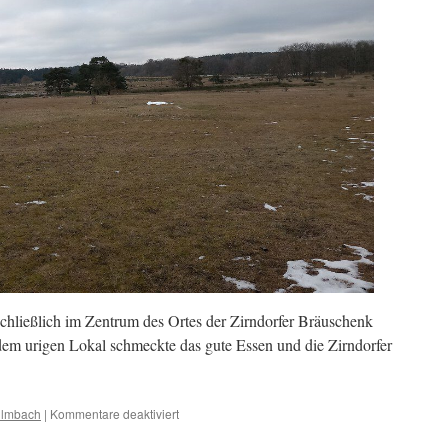
hließlich im Zentrum des Ortes der Zirndorfer Bräuschenk
 dem urigen Lokal schmeckte das gute Essen und die Zirndorfer
für
ulmbach
|
Kommentare deaktiviert
Auf