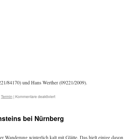
221/84170) und Hans Werther (09221/2009).
für
,
Termin
|
Kommentare deaktiviert
Einladung:
Wanderung
in
nsteins bei Nürnberg
der
fränkischen
Schweiz
Waischenfeld,
r Wanderung winterlich kalt mit Glätte. Das hielt einige davon