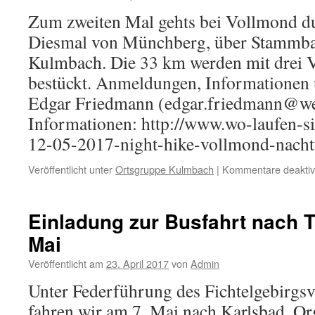
vom
Zum zweiten Mal gehts bei Vollmond du
17.
Diesmal von Münchberg, über Stammba
–
21.
Kulmbach. Die 33 km werden mit drei V
Mai
bestückt. Anmeldungen, Informationen 
Edgar Friedmann (edgar.friedmann@we
Informationen: http://www.wo-laufen-si
12-05-2017-night-hike-vollmond-nach
Veröffentlicht unter
Ortsgruppe Kulmbach
|
Kommentare deaktivi
Einladung zur Busfahrt nach 
Mai
Veröffentlicht am
23. April 2017
von
Admin
Unter Federführung des Fichtelgebirgs
fahren wir am 7. Mai nach Karlsbad. Or