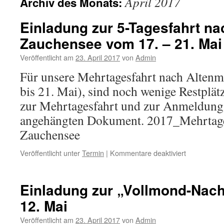
April 2017
Archiv des Monats:
Einladung zur 5-Tagesfahrt na
Zauchensee vom 17. – 21. Mai
Veröffentlicht am
23. April 2017
von
Admin
Für unsere Mehrtagesfahrt nach Altenm
bis 21. Mai), sind noch wenige Restplät
zur Mehrtagesfahrt und zur Anmeldung 
angehängten Dokument. 2017_Mehrtage
Zauchensee
für
Veröffentlicht unter
Termin
|
Kommentare deaktiviert
Einladung
zur
5-
Einladung zur „Vollmond-Nac
Tagesfahrt
12. Mai
nach
Altenmarkt-
Veröffentlicht am
23. April 2017
von
Admin
Zauchense