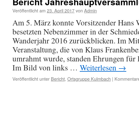
Bericht Jahreshauptversamm
Märzwanderung
um
Veröffentlicht am
23. April 2017
von
Admin
Mitwitz
Am 5. März konnte Vorsitzender Hans W
besetzten Nebenzimmer in der Schmiede 
Wanderjahr 2016 zurückblicken. Im Mit
Veranstaltung, die von Klaus Frankenbe
umrahmt wurde, standen Ehrungen für l
Im Bild von links …
Weiterlesen
→
Veröffentlicht unter
Bericht
,
Ortsgruppe Kulmbach
|
Kommentare 