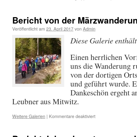
Bericht von der Märzwanderun
Veröffentlicht am
23. April 2017
von
Admin
Diese Galerie enthäl
Einen herrlichen Vor
uns die Wanderung r
von der dortigen Ort
und geführt wurde. E
Dankeschön ergeht a
Leubner aus Mitwitz.
für
Weitere Galerien
|
Kommentare deaktiviert
Bericht
von
der