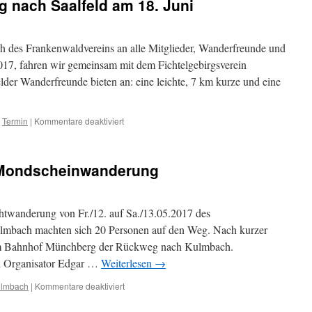
 nach Saalfeld am 18. Juni
 des Frankenwaldvereins an alle Mitglieder, Wanderfreunde und
017, fahren wir gemeinsam mit dem Fichtelgebirgsverein
lder Wanderfreunde bieten an: eine leichte, 7 km kurze und eine
für
,
Termin
|
Kommentare deaktiviert
Einladung
zum
Ausflug
. Mondscheinwanderung
nach
Saalfeld
am
18.
htwanderung von Fr./12. auf Sa./13.05.2017 des
Juni
lmbach machten sich 20 Personen auf den Weg. Nach kurzer
m Bahnhof Münchberg der Rückweg nach Kulmbach.
d Organisator Edgar …
Weiterlesen
→
für
ulmbach
|
Kommentare deaktiviert
Eindrücke
von