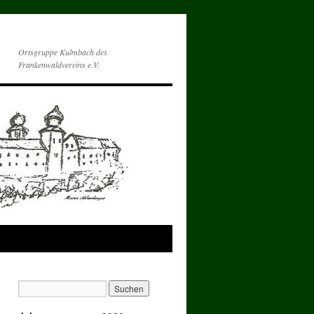
Ortsgruppe Kulmbach des
Frankenwaldvereins e.V.