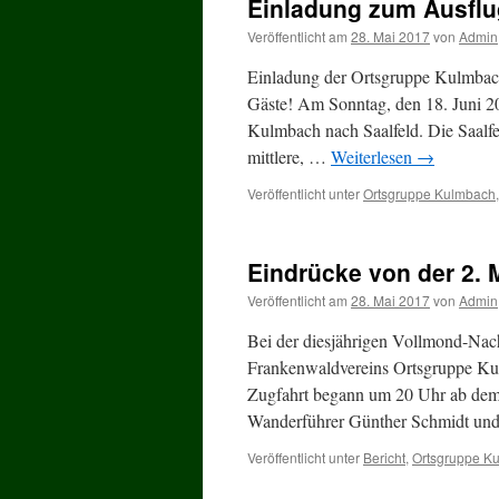
Einladung zum Ausflug
Veröffentlicht am
28. Mai 2017
von
Admin
Einladung der Ortsgruppe Kulmbach
Gäste! Am Sonntag, den 18. Juni 2
Kulmbach nach Saalfeld. Die Saalfe
mittlere, …
Weiterlesen
→
Veröffentlicht unter
Ortsgruppe Kulmbach
Eindrücke von der 2
Veröffentlicht am
28. Mai 2017
von
Admin
Bei der diesjährigen Vollmond-Nac
Frankenwaldvereins Ortsgruppe Ku
Zugfahrt begann um 20 Uhr ab de
Wanderführer Günther Schmidt un
Veröffentlicht unter
Bericht
,
Ortsgruppe K