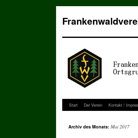
Zum
Inhalt
Frankenwaldvere
springen
Start
Der Verein
Kontakt / Impre
Mai 2017
Archiv des Monats: