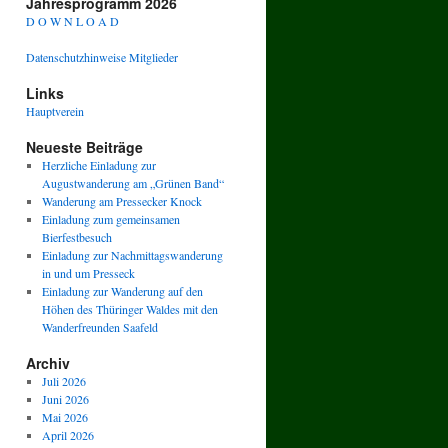
Jahresprogramm 2026
D O W N L O A D
Datenschutzhinweise Mitglieder
Links
Hauptverein
Neueste Beiträge
Herzliche Einladung zur
Augustwanderung am „Grünen Band“
Wanderung am Pressecker Knock
Einladung zum gemeinsamen
Bierfestbesuch
Einladung zur Nachmittagswanderung
in und um Presseck
Einladung zur Wanderung auf den
Höhen des Thüringer Waldes mit den
Wanderfreunden Saafeld
Archiv
Juli 2026
Juni 2026
Mai 2026
April 2026