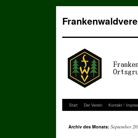
Zum
Inhalt
Frankenwaldvere
springen
Start
Der Verein
Kontakt / Impre
September 20
Archiv des Monats: