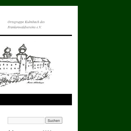
Ortsgruppe Kulmbach des
Frankenwaldvereins e.V.