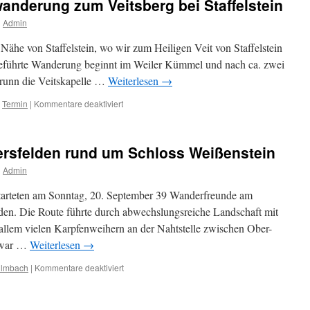
anderung zum Veitsberg bei Staffelstein
n
Admin
Nähe von Staffelstein, wo wir zum Heiligen Veit von Staffelstein
geführte Wanderung beginnt im Weiler Kümmel und nach ca. zwei
brunn die Veitskapelle …
Weiterlesen
→
für
,
Termin
|
Kommentare deaktiviert
Einladung
zur
Herbstwanderung
rsfelden rund um Schloss Weißenstein
zum
Veitsberg
n
Admin
bei
Staffelstein
tarteten am Sonntag, 20. September 39 Wanderfreunde am
den. Die Route führte durch abwechslungsreiche Landschaft mit
allem vielen Karpfenweihern an der Nahtstelle zwischen Ober-
d war …
Weiterlesen
→
für
ulmbach
|
Kommentare deaktiviert
Traumrunde
in
Pommersfelden