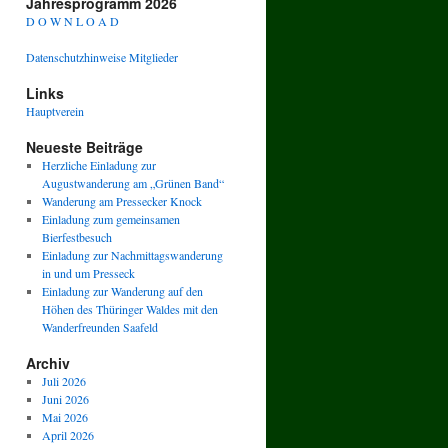
Jahresprogramm 2026
D O W N L O A D
Datenschutzhinweise Mitglieder
Links
Hauptverein
Neueste Beiträge
Herzliche Einladung zur
Augustwanderung am „Grünen Band“
Wanderung am Pressecker Knock
Einladung zum gemeinsamen
Bierfestbesuch
Einladung zur Nachmittagswanderung
in und um Presseck
Einladung zur Wanderung auf den
Höhen des Thüringer Waldes mit den
Wanderfreunden Saafeld
Archiv
Juli 2026
Juni 2026
Mai 2026
April 2026