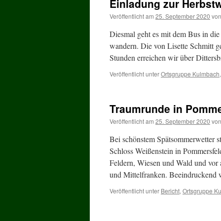
Einladung zur Herbstw
Veröffentlicht am
25. September 2020
vo
Diesmal geht es mit dem Bus in die 
wandern. Die von Lisette Schmitt 
Stunden erreichen wir über Ditters
Veröffentlicht unter
Ortsgruppe Kulmbach
Traumrunde in Pomme
Veröffentlicht am
25. September 2020
vo
Bei schönstem Spätsommerwetter s
Schloss Weißenstein in Pommersfel
Feldern, Wiesen und Wald und vor 
und Mittelfranken. Beeindrucken
Veröffentlicht unter
Bericht
,
Ortsgruppe K