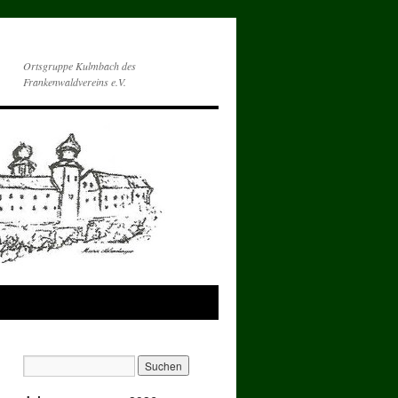
Ortsgruppe Kulmbach des
Frankenwaldvereins e.V.