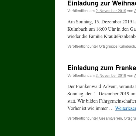
Einladung zur Weihna
Veröffentlicht am
2. November 2019
von
Am Sonntag, 15. Dezember 2019 lad
Kulmbach um 16:00 Uhr in den Gast
wieder die Familie Krauß/Frankenb
Veröffentlicht unter
Ortsgruppe Kulmbach
Einladung zum Frank
Veröffentlicht am
2. November 2019
von
Der Frankenwald-Advent, veranstal
Sonntag, den 1. Dezember 2019 um 
statt. Wir bilden Fahrgemeinschaf
Vorher ist wie immer …
Weiterles
Veröffentlicht unter
Gesamtverein
,
Ortsgr