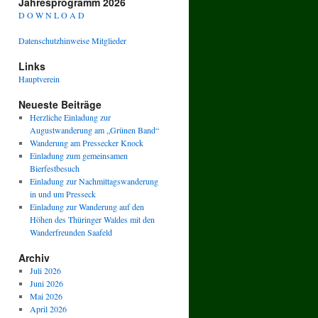
Jahresprogramm 2026
D O W N L O A D
Datenschutzhinweise Mitglieder
Links
Hauptverein
Neueste Beiträge
Herzliche Einladung zur
Augustwanderung am „Grünen Band“
Wanderung am Pressecker Knock
Einladung zum gemeinsamen
Bierfestbesuch
Einladung zur Nachmittagswanderung
in und um Presseck
Einladung zur Wanderung auf den
Höhen des Thüringer Waldes mit den
Wanderfreunden Saafeld
Archiv
Juli 2026
Juni 2026
Mai 2026
April 2026