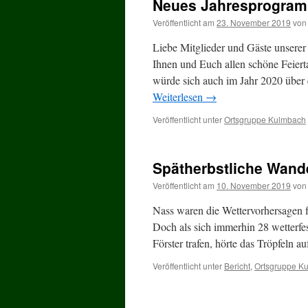
Neues Jahresprogram
Veröffentlicht am
23. November 2019
von
Liebe Mitglieder und Gäste unsere
Ihnen und Euch allen schöne Feiert
würde sich auch im Jahr 2020 über
Weiterlesen
→
Veröffentlicht unter
Ortsgruppe Kulmbach
Spätherbstliche Wan
Veröffentlicht am
10. November 2019
von
Nass waren die Wettervorhersagen 
Doch als sich immerhin 28 wetterfe
Förster trafen, hörte das Tröpfeln
Veröffentlicht unter
Bericht
,
Ortsgruppe K