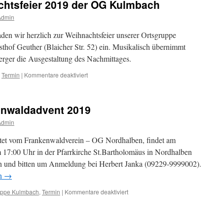
chtsfeier 2019 der OG Kulmbach
Waldau
Admin
en wir herzlich zur Weihnachtsfeier unserer Ortsgruppe
hof Geuther (Blaicher Str. 52) ein. Musikalisch übernimmt
erger die Ausgestaltung des Nachmittages.
für
,
Termin
|
Kommentare deaktiviert
Einladung
zur
Weihnachtsfeier
enwaldadvent 2019
2019
der
Admin
OG
Kulmbach
tet vom Frankenwaldverein – OG Nordhalben, findet am
17:00 Uhr in der Pfarrkirche St.Bartholomäus in Nordhalben
ten und bitten um Anmeldung bei Herbert Janka (09229-9999002).
en
→
für
uppe Kulmbach
,
Termin
|
Kommentare deaktiviert
Einladung
zum
Frankenwaldadvent