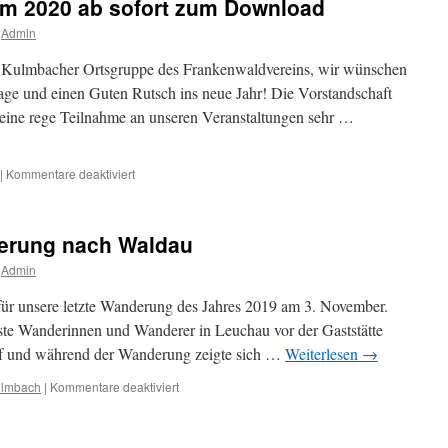
m 2020 ab sofort zum Download
Admin
r Kulmbacher Ortsgruppe des Frankenwaldvereins, wir wünschen
age und einen Guten Rutsch ins neue Jahr! Die Vorstandschaft
 eine rege Teilnahme an unseren Veranstaltungen sehr …
für
|
Kommentare deaktiviert
Neues
Jahresprogramm
2020
derung nach Waldau
ab
sofort
Admin
zum
Download
für unsere letzte Wanderung des Jahres 2019 am 3. November.
ste Wanderinnen und Wanderer in Leuchau vor der Gaststätte
 auf und während der Wanderung zeigte sich …
Weiterlesen
→
für
ulmbach
|
Kommentare deaktiviert
Spätherbstliche
Wanderung
nach