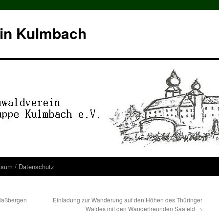
in Kulmbach
ssum / Datenschutz
Haßbergen
Einladung zur Wanderung auf den Höhen des Thüringer
Waldes mit den Wanderfreunden Saafeld
→