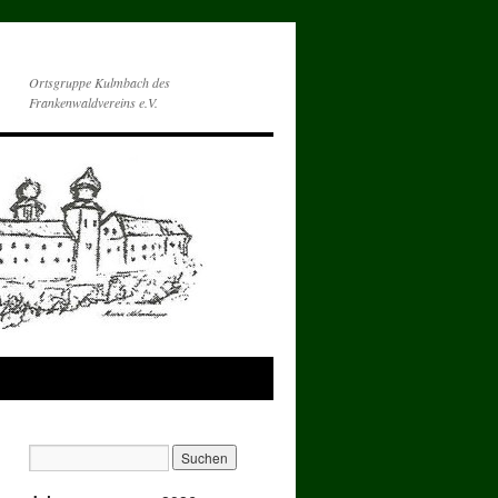
Ortsgruppe Kulmbach des
Frankenwaldvereins e.V.