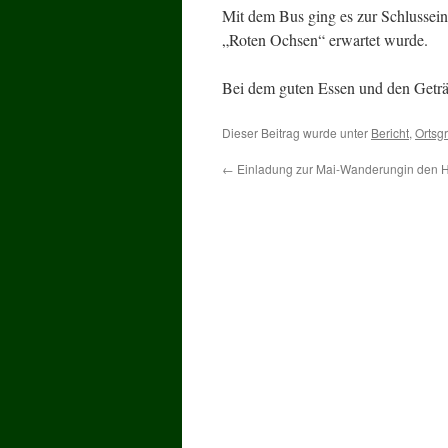
Mit dem Bus ging es zur Schlussei
„Roten Ochsen“ erwartet wurde.
Bei dem guten Essen und den Getr
Dieser Beitrag wurde unter
Bericht
,
Ortsg
←
Einladung zur Mai-Wanderungin den 