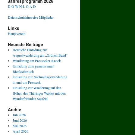
Jahresprogramm 2026
D O W N L O A D
Datenschutzhinweise Mitglieder
Links
Hauptverein
Neueste Beiträge
Herzliche Einladung zur
Augustwanderung am „Grünen Band“
Wanderung am Pressecker Knock
Einladung zum gemeinsamen
Bierfestbesuch
Einladung zur Nachmittagswanderung
in und um Presseck
Einladung zur Wanderung auf den
Höhen des Thüringer Waldes mit den
Wanderfreunden Saafeld
Archiv
Juli 2026
Juni 2026
Mai 2026
April 2026