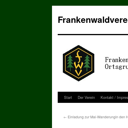
Zum
Inhalt
Frankenwaldvere
springen
Start
Der Verein
Kontakt / Impre
←
Einladung zur Mai-Wanderungin den 